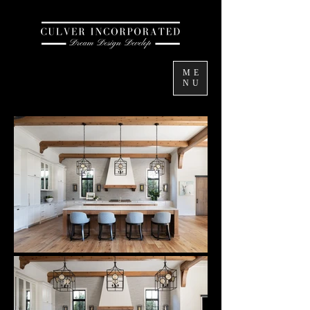
ME
NU